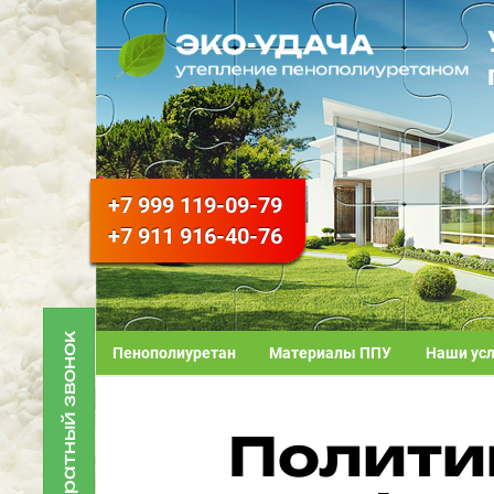
+7 999
119-09-79
+7 911
916-40-76
Обратный звонок
Пенополиуретан
Материалы ППУ
Наши ус
Полити