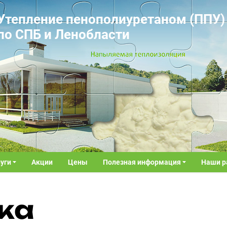
Утепление пенополиуретаном (ППУ)
по СПБ и Ленобласти
луги
Акции
Цены
Полезная информация
Наши р
ка